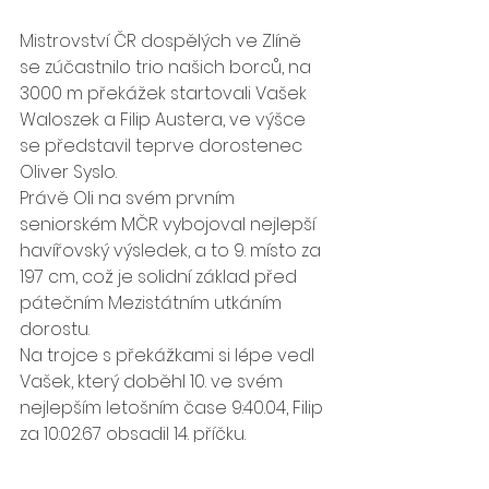
Mistrovství ČR dospělých ve Zlíně 
se zúčastnilo trio našich borců, na 
3000 m překážek startovali Vašek 
Waloszek a Filip Austera, ve výšce 
se představil teprve dorostenec 
Oliver Syslo.
Právě Oli na svém prvním 
seniorském MČR vybojoval nejlepší 
havířovský výsledek, a to 9. místo za 
197 cm, což je solidní základ před 
pátečním Mezistátním utkáním 
dorostu.
Na trojce s překážkami si lépe vedl 
Vašek, který doběhl 10. ve svém 
nejlepším letošním čase 9:40.04, Filip 
za 10:02.67 obsadil 14. příčku.
Děkujeme našim borcům za super 
reprezentaci!