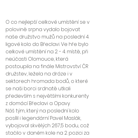
O co nejlepší celkové umístění se v 
polovině srpna vydalo bojovat 
naše družstvo mužů na poslední 4. 
ligové kolo do Břeclavi. Ve hře bylo 
celkové umístění na 2. - 4. místě, při 
neúčasti Olomouce, která 
postoupila na finále Mistrovství ČR 
družstev, ležela na dráze i v 
sektorech hromada bodů, o které 
se naši borci srdnatě utkali 
především s největšími konkurenty 
z domácí Břeclavi a Opavy.
Náš tým, který na poslední kolo 
posílil i legendární Pavel Maslák, 
vybojoval skvělých 267,5 bodu, což 
stačilo v daném kole na 2. pozici za 