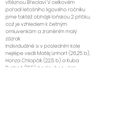
vítěznou Břeclaví. V celkovém 
pořadí letošního ligového ročníku 
jsme taktéž obhájili loňskou 2. příčku, 
což je vzhledem k četným 
omluvenkám a zraněním malý 
zázrak.
Individuálně si v posledním kole 
nejlépe vedli Matěj Linhart (26,25 b.), 
Honza Chlopčík (22,5 b.) a Kuba 
Bystroň (18,5), bodově se však 
prosadili všichni naši účastníci 4. 
kola.
Našim borcům patří obrovská 
poklona a dík za letošní ligové 
tažení, speciální poděkování pak 
patří vedoucímu mužstva Honzovi 
Poláškovi. Díky, borci!!!