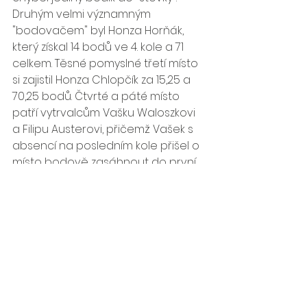
Druhým velmi významným 
"bodovačem" byl Honza Horňák, 
který získal 14 bodů ve 4. kole a 71 
celkem. Těsné pomyslné třetí místo 
si zajistil Honza Chlopčík za 15,25 a 
70,25 bodů. Čtvrté a páté místo 
patří vytrvalcům Vašku Waloszkovi 
a Filipu Austerovi, přičemž Vašek s 
absencí na posledním kole přišel o 
místo bodově zasáhnout do první 
trojky.
Do průběžných 4 kol zasáhlo 
celkem 31 atletů. z toho 2 hostující 
cizinci ze Slovenska a 4 hostující 
závodníci z Atletiky Poruba. Všem 
borcům patří obrovský dík za 
reprezentaci, týmového ducha i 
srdce, které se na letošním 