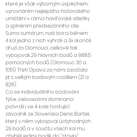
které je však výborným úspěchem, 
vyrovnáním nejlepšího historického 
umístění v rámci havířovské atletiky 
a splněním předsezónního cíle.
Suma sumárum, naši borci během 
4 kol jedno z nich vyhráli a 3x skončili 
druzí za Olomoucí, celkově tak 
vybojovali 29 hlavních bodů a 988,5 
pomocných bodů (Olomouc 30 a 
1051). Třetí Opava za námi zaostala 
již s velkým bodovým rozdílem (21 a 
826).
Co se individuálního bodování 
týče, celosezónní dominanci 
potvrdil i ve 4. kole hostující 
závodník ze Slovenska Denis Bartek, 
který v něm vybojoval úctyhodných 
29 bodů a v součtu všech kol mu 
chyběl jediný bodík do "stovky". 