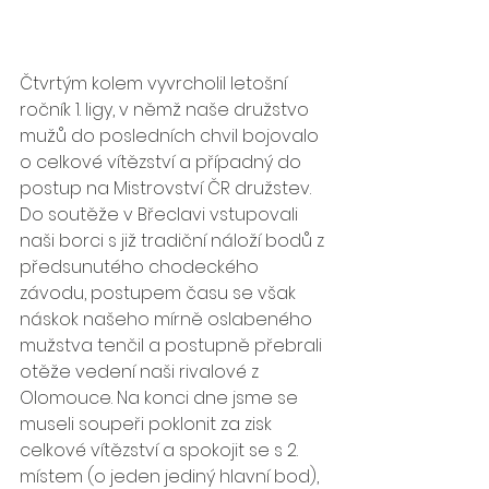
Čtvrtým kolem vyvrcholil letošní 
ročník 1. ligy, v němž naše družstvo 
mužů do posledních chvil bojovalo 
o celkové vítězství a případný do 
postup na Mistrovství ČR družstev. 
Do soutěže v Břeclavi vstupovali 
naši borci s již tradiční náloží bodů z 
předsunutého chodeckého 
závodu, postupem času se však 
náskok našeho mírně oslabeného 
mužstva tenčil a postupně přebrali 
otěže vedení naši rivalové z 
Olomouce. Na konci dne jsme se 
museli soupeři poklonit za zisk 
celkové vítězství a spokojit se s 2. 
místem (o jeden jediný hlavní bod), 