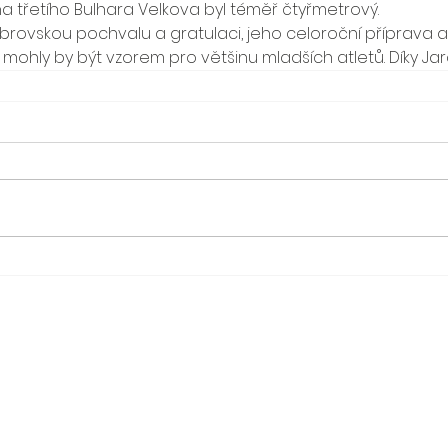
a třetího Bulhara Velkova byl téměř čtyřmetrový.
 obrovskou pochvalu a gratulaci, jeho celoroční příprava a 
mohly by být vzorem pro většinu mladších atletů. Díky Jard
Designed by Ilusfera.cz