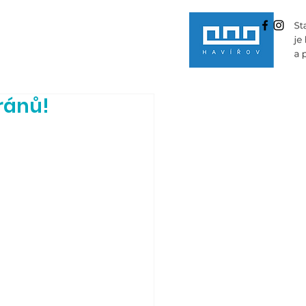
eránů!