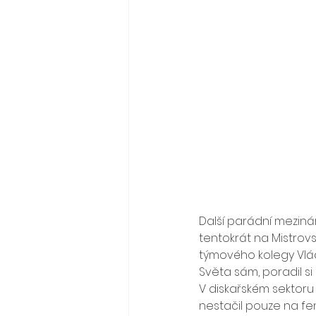
Další parádní meziná
tentokrát na Mistrovs
týmového kolegy Vlád
Světa sám, poradil s
V diskařském sektoru
nestačil pouze na fe