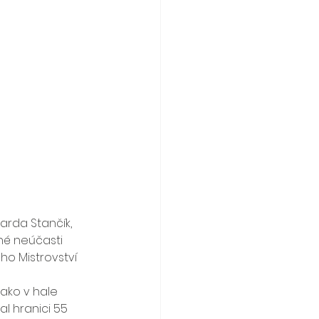
rda Stančík, 
né neúčasti 
o Mistrovství 
ako v hale 
l hranici 55 