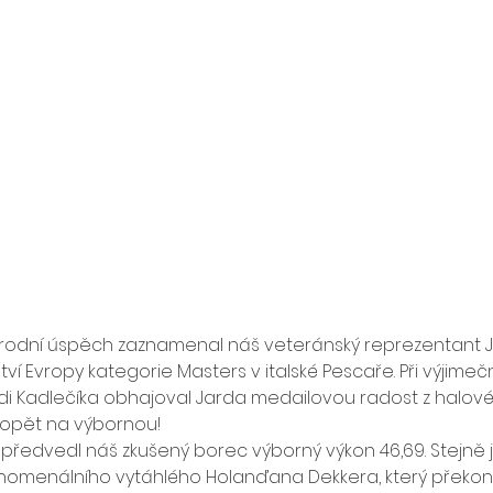
rodní úspěch zaznamenal náš veteránský reprezentant Ja
tví Evropy kategorie Masters v italské Pescaře. Při výjimeč
i Kadlečíka obhajoval Jarda medailovou radost z halovéh
i opět na výbornou!
 předvedl náš zkušený borec výborný výkon 46,69. Stejně j
nomenálního vytáhlého Holanďana Dekkera, který překona