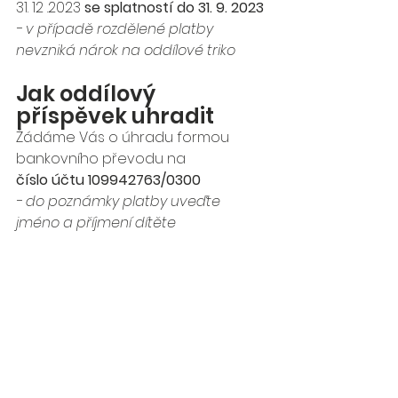
31. 12 .2023 
se splatností do 31. 9. 2023
- v případě rozdělené platby 
nevzniká nárok na oddílové triko
Jak oddílový 
příspěvek uhradit
Žádáme Vás o úhradu formou 
bankovního převodu na
číslo účtu 109942763/0300
- do poznámky platby uveďte 
jméno a příjmení dítěte
Vystavení potvrzení o 
úhradě příspěvku
V případě zájmu můžeme vystavit 
potvrzení o členství v oddílu a 
úhradě příspěvku pro pojišťovnu 
(proplacení části příspěvku). O 
potvrzení stačí požádat formou e-