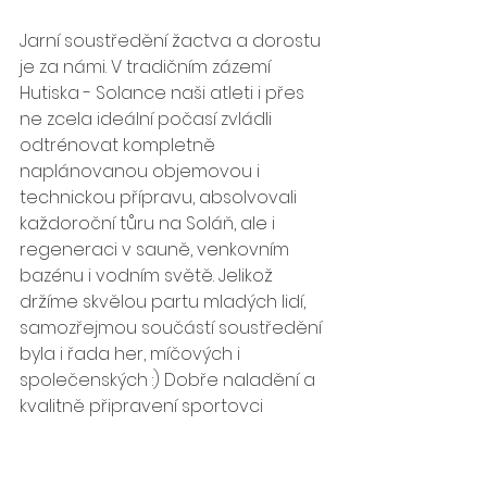
Jarní soustředění žactva a dorostu 
je za námi. V tradičním zázemí 
Hutiska - Solance naši atleti i přes 
ne zcela ideální počasí zvládli 
odtrénovat kompletně 
naplánovanou objemovou i 
technickou přípravu, absolvovali 
každoroční tůru na Soláň, ale i 
regeneraci v sauně, venkovním 
bazénu i vodním světě. Jelikož 
držíme skvělou partu mladých lidí, 
samozřejmou součástí soustředění 
byla i řada her, míčových i 
společenských :) Dobře naladění a 
kvalitně připravení sportovci 
našeho oddílu už se těší na letní 
sezónu, která je za dveřmi, tak nám 
držte palce :)