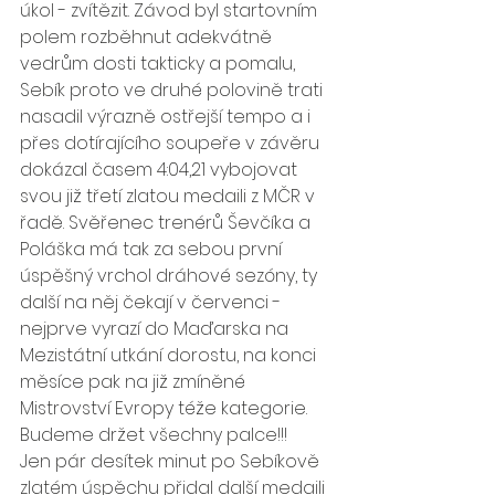
úkol - zvítězit. Závod byl startovním 
polem rozběhnut adekvátně 
vedrům dosti takticky a pomalu, 
Sebík proto ve druhé polovině trati 
nasadil výrazně ostřejší tempo a i 
přes dotírajícího soupeře v závěru 
dokázal časem 4:04,21 vybojovat 
svou již třetí zlatou medaili z MČR v 
řadě. Svěřenec trenérů Ševčíka a 
Poláška má tak za sebou první 
úspěšný vrchol dráhové sezóny, ty 
další na něj čekají v červenci - 
nejprve vyrazí do Maďarska na 
Mezistátní utkání dorostu, na konci 
měsíce pak na již zmíněné 
Mistrovství Evropy téže kategorie. 
Budeme držet všechny palce!!!
Jen pár desítek minut po Sebíkově 
zlatém úspěchu přidal další medaili 