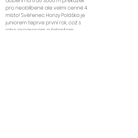
doběhl na trati 3000 m překážek 
pro neoblíbené ale velmi cenné 4. 
místo! Svěřenec Honzy Poláška je 
juniorem teprve první rok, což s 
jeho progresem a talentem 
vyvolává velká očekávání pro 
následující sezónu.
Do desítky nejlepších pronikl i letos 
malinko trápící se Adam Hruška. Náš 
sprinter si zaběhl letošní maximum 
22,25 na dvoustovce a z této 
disciplíny si odváží solidní 9. příčku. 
Adam nastoupil i na hladké stovce, 
kde mu výkon 11,22 stačil na 16. pozici.
Jako náhradnice se na poslední 
chvíli na MČR nominovala i Míša 
Žáčková, která se letos přesunula z 
tradiční čtyřstovky na 
dvojnásobnou trať. Mezi juniorkami 