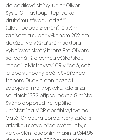
do oddílové sbírky junior Oliver 
Syslo. Oli nastoupil teprve ke 
druhému závodu od září 
(dlouhodobé zranění), čistým 
zápisem a super výkonem 202 cm 
dokázal ve výškařském sektoru 
vybojovat skvělý bronz. Pro Olivera 
se jedná již o osmou výškařskou 
medaili z Mistrovství ČR v řadě, což 
je obdivuhodný počin. Svěřenec 
trenéra Dudy o den později 
zabojoval i na trojskoku, kde si za 
solidních 13,72 připsal pěkné 8. místo.
Svého doposud nejlepšího 
umístění na MČR dosáhl vytrvalec 
Matěj Chodura. Borec, který začal s 
atletikou sotva před dvěmi lety, si 
ve skvělém osobním maximu 9:44,85 