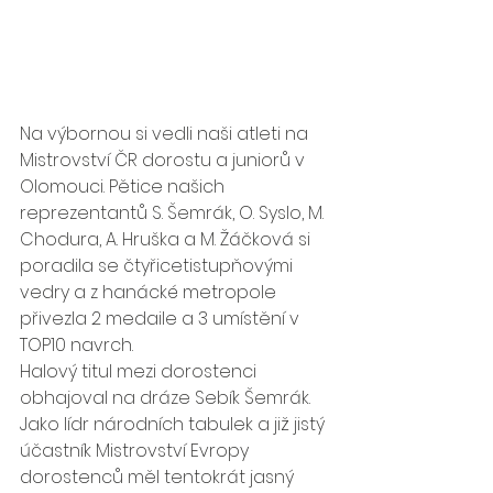
Na výbornou si vedli naši atleti na 
Mistrovství ČR dorostu a juniorů v 
Olomouci. Pětice našich 
reprezentantů S. Šemrák, O. Syslo, M. 
Chodura, A. Hruška a M. Žáčková si 
poradila se čtyřicetistupňovými 
vedry a z hanácké metropole 
přivezla 2 medaile a 3 umístění v 
TOP10 navrch.
Halový titul mezi dorostenci 
obhajoval na dráze Sebík Šemrák. 
Jako lídr národních tabulek a již jistý 
účastník Mistrovství Evropy 
dorostenců měl tentokrát jasný 